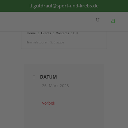
gutdrauf@sport-und-krebs.de
Home
Events
Weiteres
DjK
Himmelstouren, 5. Etappe
DATUM
26. März 2023
Vorbei!