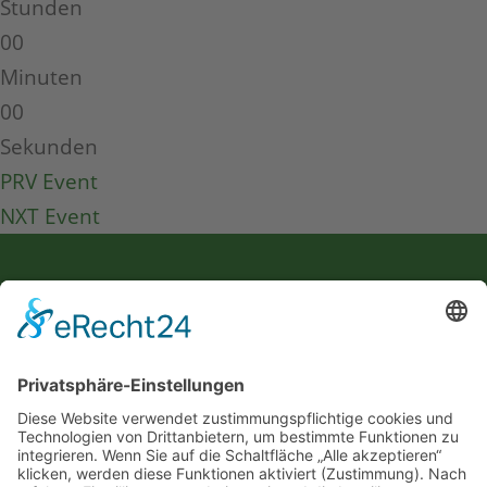
Stunden
00
Minuten
00
Sekunden
PRV Event
NXT Event
Selbsthilfegruppe für Krebsbetroffene & Angehörige im