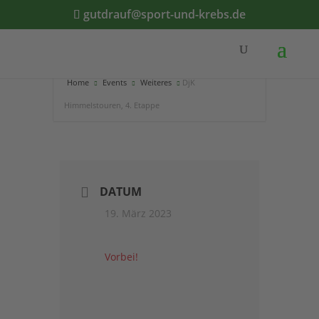
gutdrauf@sport-und-krebs.de
Home
Events
Weiteres
DjK
Himmelstouren, 4. Etappe
DATUM
19. März 2023
Vorbei!