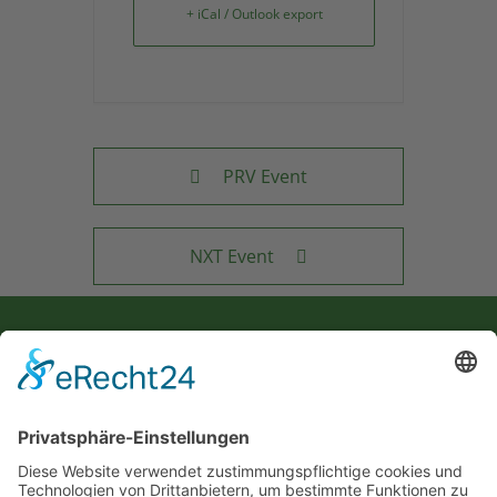
+ iCal / Outlook export
PRV Event
NXT Event