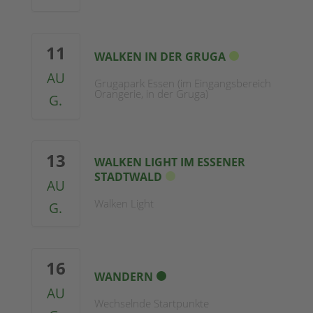
11
WALKEN IN DER GRUGA
AU
Grugapark Essen (im Eingangsbereich
Orangerie, in der Gruga)
G.
13
WALKEN LIGHT IM ESSENER
STADTWALD
AU
Walken Light
G.
16
WANDERN
AU
Wechselnde Startpunkte