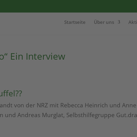
Startseite
Über uns
Akt
“ Ein Interview
ffel??
Wandt von der NRZ mit Rebecca Heinrich und Anne
en und Andreas Murglat, Selbsthilfegruppe Gut.dra