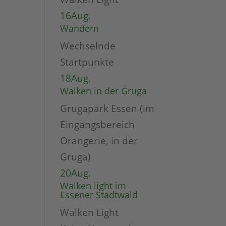
16
Aug.
Wandern
Wechselnde
Startpunkte
18
Aug.
Walken in der Gruga
Grugapark Essen (im
Eingangsbereich
Orangerie, in der
Gruga)
20
Aug.
Walken light im
Essener Stadtwald
Walken Light