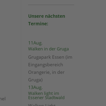
Unsere nächsten
Termine:
11
Aug.
Walken in der Gruga
Grugapark Essen (im
Eingangsbereich
Orangerie, in der
Gruga)
13
Aug.
Walken light im
Essener Stadtwald
mel
Walken Light