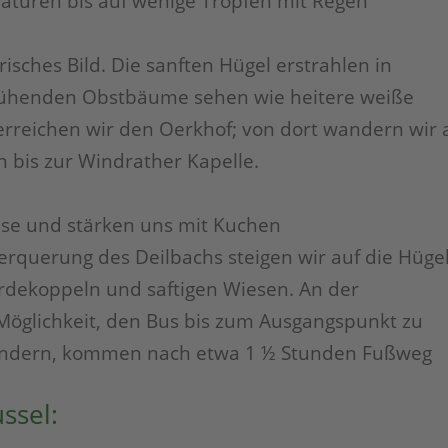
aturen bis auf wenige Tropfen mit Regen
risches Bild. Die sanften Hügel erstrahlen in
blühenden Obstbäume sehen wie heitere weiße
rreichen wir den Oerkhof; von dort wandern wir 
n bis zur Windrather Kapelle.
use und stärken uns mit Kuchen
rquerung des Deilbachs steigen wir auf die Hüge
erdekoppeln und saftigen Wiesen. An der
e Möglichkeit, den Bus bis zum Ausgangspunkt zu
wandern, kommen nach etwa 1 ½ Stunden Fußweg
ssel: