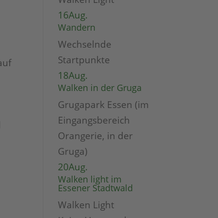
16
Aug.
Wandern
Wechselnde
Startpunkte
auf
18
Aug.
Walken in der Gruga
Grugapark Essen (im
Eingangsbereich
l
Orangerie, in der
Gruga)
20
Aug.
Walken light im
Essener Stadtwald
Walken Light