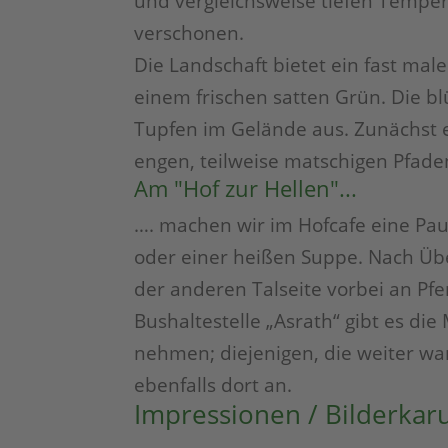
und vergleichsweise tiefen Temper
verschonen.
Die Landschaft bietet ein fast male
einem frischen satten Grün. Die 
Tupfen im Gelände aus. Zunächst e
engen, teilweise matschigen Pfade
Am "Hof zur Hellen"...
…. machen wir im Hofcafe eine Pa
oder einer heißen Suppe. Nach Übe
der anderen Talseite vorbei an Pf
Bushaltestelle „Asrath“ gibt es di
nehmen; diejenigen, die weiter 
ebenfalls dort an.
Impressionen / Bilderkaru