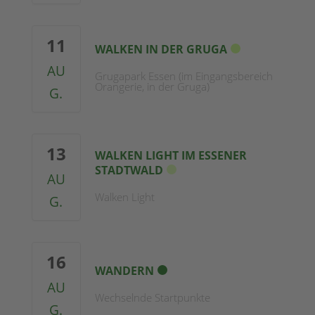
11
WALKEN IN DER GRUGA
AU
Grugapark Essen (im Eingangsbereich
Orangerie, in der Gruga)
G.
13
WALKEN LIGHT IM ESSENER
STADTWALD
AU
Walken Light
G.
16
WANDERN
AU
Wechselnde Startpunkte
G.